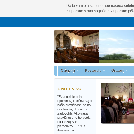
Da bi vam olajšali uporabo našega spletn
Z uporabo strani soglašate z uporabo pišk
O župniji
Pastorala
Oratorij
MISEL DNEVA
"Evangelij je poln
opominov, kakšna naj bo
naša pravičnost, da bo
učinkovita, da nas bo
zadovoljila: Ako vaša
pravičnost ne bo večja
od farizejev in
pismoukov ... "
B. sl.
Alojzij Kozar