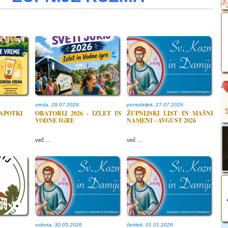
sreda, 29.07.2026
ponedeljek, 27.07.2026
NAPOTKI
ORATORIJ 2026 - IZLET IN
ŽUPNIJSKI LIST IN MAŠNI
VODNE IGRE
NAMENI - AVGUST 2026
več ...
več ...
sobota, 30.05.2026
četrtek, 01.01.2026