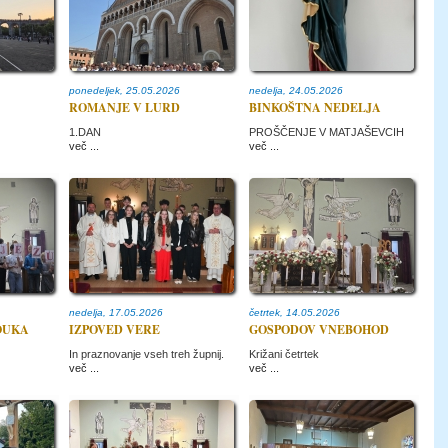
ponedeljek, 25.05.2026
nedelja, 24.05.2026
ROMANJE V LURD
BINKOŠTNA NEDELJA
1.DAN
PROŠČENJE V MATJAŠEVCIH
več ...
več ...
nedelja, 17.05.2026
četrtek, 14.05.2026
OUKA
IZPOVED VERE
GOSPODOV VNEBOHOD
In praznovanje vseh treh župnij.
Križani četrtek
več ...
več ...