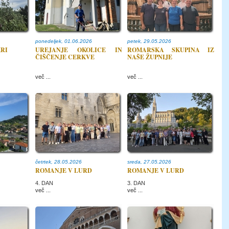
ponedeljek, 01.06.2026
petek, 29.05.2026
KRI
UREJANJE OKOLICE IN
ROMARSKA SKUPINA IZ
ČIŠČENJE CERKVE
NAŠE ŽUPNIJE
več ...
več ...
četrtek, 28.05.2026
sreda, 27.05.2026
ROMANJE V LURD
ROMANJE V LURD
4. DAN
3. DAN
več ...
več ...