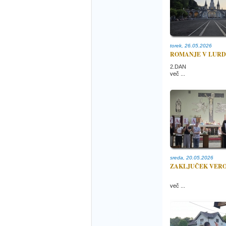
torek, 26.05.2026
ROMANJE V LURD
2.DAN
več ...
sreda, 20.05.2026
ZAKLJUČEK VER
več ...