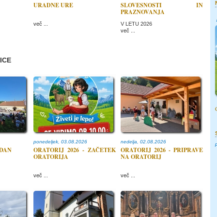
URADNE URE
SLOVESNOSTI IN
PRAZNOVANJA
več ...
V LETU 2026
več ...
ICE
ponedeljek, 03.08.2026
nedelja, 02.08.2026
.DAN
ORATORIJ 2026 - ZAČETEK
ORATORIJ 2026 - PRIPRAVE
ORATORIJA
NA ORATORIJ
več ...
več ...