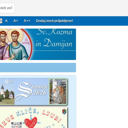
deti več
A
A+
A++
Dodaj med priljubljene!