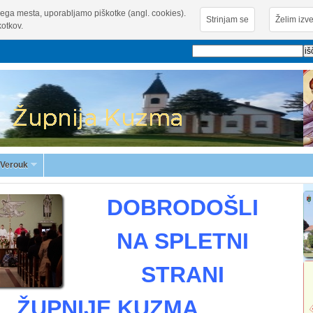
ega mesta, uporabljamo piškotke (angl. cookies).
Strinjam se
Želim izve
otkov.
Verouk
DOBRODOŠLI
NA SPLETNI
STRANI
ŽUPNIJE KUZMA