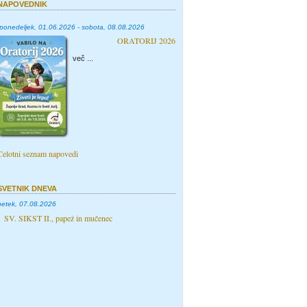
NAPOVEDNIK
ponedeljek, 01.06.2026 - sobota, 08.08.2026
ORATORIJ 2026
več ...
Celotni seznam napovedi
SVETNIK DNEVA
petek, 07.08.2026
SV. SIKST II., papež in mučenec