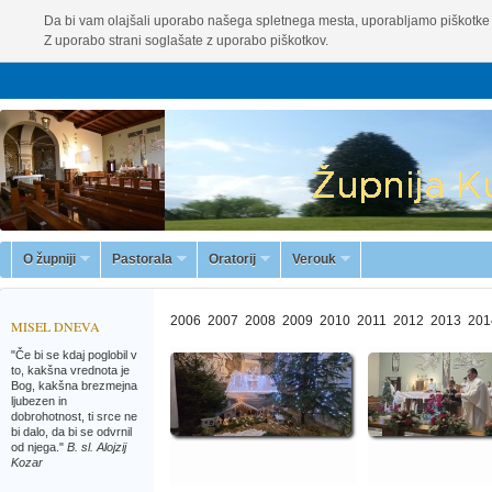
Da bi vam olajšali uporabo našega spletnega mesta, uporabljamo piškotke 
Z uporabo strani soglašate z uporabo piškotkov.
O župniji
Pastorala
Oratorij
Verouk
2006
2007
2008
2009
2010
2011
2012
2013
201
MISEL DNEVA
"Če bi se kdaj poglobil v
to, kakšna vrednota je
Bog, kakšna brezmejna
ljubezen in
dobrohotnost, ti srce ne
bi dalo, da bi se odvrnil
od njega."
B. sl. Alojzij
Kozar