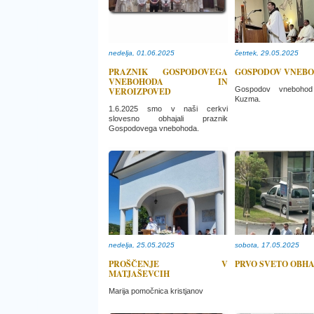
nedelja, 01.06.2025
četrtek, 29.05.2025
PRAZNIK GOSPODOVEGA
GOSPODOV VNEB
VNEBOHODA IN
Gospodov vnebohod
VEROIZPOVED
Kuzma.
1.6.2025 smo v naši cerkvi
slovesno obhajali praznik
Gospodovega vnebohoda.
nedelja, 25.05.2025
sobota, 17.05.2025
PROŠČENJE V
PRVO SVETO OBHAJ
MATJAŠEVCIH
Marija pomočnica kristjanov