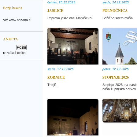
četrtek, 25.12.2025
sreda, 24.12.2025
Božja beseda
JASLICE
POLNOČNICA
Priprava jaslic vasi Matjaševci.
Božična sveta maša.
Vir: www.hozana.si
ANKETA
rezultati anket
sreda, 17.12.2025
petek, 12.12.2025
ZORNICE
STOPINJE 2026
Tretjič.
Stopinje 2026, na naslo
naša župnijska cerkev.