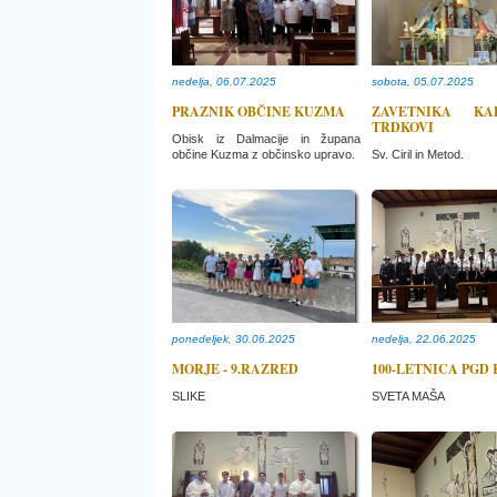
nedelja, 06.07.2025
sobota, 05.07.2025
PRAZNIK OBČINE KUZMA
ZAVETNIKA K
TRDKOVI
Obisk iz Dalmacije in župana
občine Kuzma z občinsko upravo.
Sv. Ciril in Metod.
ponedeljek, 30.06.2025
nedelja, 22.06.2025
MORJE - 9.RAZRED
100-LETNICA PGD
SLIKE
SVETA MAŠA