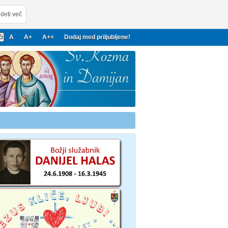
deti več
A
A+
A++
Dodaj med priljubljene!