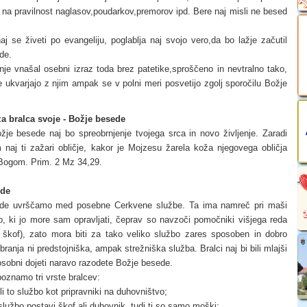
a na pravilnost naglasov,poudarkov,premorov ipd. Bere naj misli ne besed
aj se živeti po evangeliju, poglablja naj svojo vero,da bo lažje začutil
de.
anje vnašal osebni izraz toda brez patetike,sproščeno in nevtralno tako,
e ukvarjajo z njim ampak se v polni meri posvetijo zgolj sporočilu Božje
za bralca svoje - Božje besede
žje besede naj bo spreobrnjenje tvojega srca in novo življenje. Zaradi
aj ti zažari obličje, kakor je Mojzesu žarela koža njegovega obličja
 Bogom. Prim. 2 Mz 34,29.
ede
ede uvrščamo med posebne Cerkvene službe. Ta ima namreč pri maši
o, ki jo more sam opravljati, čeprav so navzoči pomočniki višjega reda
 škof), zato mora biti za tako veliko službo zares sposoben in dobro
 branja ni predstojniška, ampak strežniška služba. Bralci naj bi bili mlajši
posobni dojeti naravo razodete Božje besede.
poznamo tri vrste bralcev:
eli to službo kot pripravniki na duhovništvo;
o službo postavi škof ali duhovnik, tudi ti so samo moški;