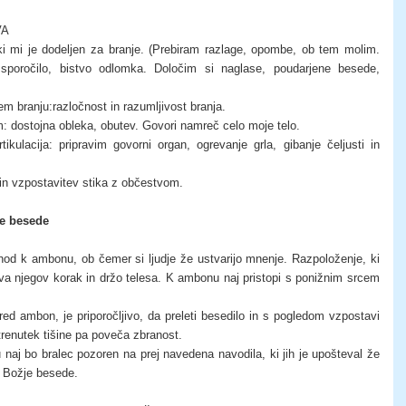
VA
ki mi je dodeljen za branje. (Prebiram razlage, opombe, ob tem molim.
poročilo, bistvo odlomka. Določim si naglase, poudarjene besede,
m branju:razločnost in razumljivost branja.
m: dostojna obleka, obutev. Govori namreč celo moje telo.
tikulacija: pripravim govorni organ, ogrevanje grla, gibanje čeljusti in
in vzpostavitev stika z občestvom.
je besede
od k ambonu, ob čemer si ljudje že ustvarijo mnenje. Razpoloženje, ki
ava njegov korak in držo telesa. K ambonu naj pristopi s ponižnim srcem
red ambon, je priporočljivo, da preleti besedilo in s pogledom vzpostavi
trenutek tišine pa poveča zbranost.
 naj bo bralec pozoren na prej navedena navodila, ki jih je upošteval že
e Božje besede.