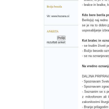
- bralce in bralke, 
Božja beseda
Kdo bere berila p
Vir: www.hozana.si
Berilo(a) naj redno
se je na to dobro p
usposabljanje izbra
ANKETA
Kot bralec in ozn
rezultati anket
- se trudim živeti 
- Božjo besedo ozn
- se na oznanjevan
Na vredno oznanje
DALJNA PRIPRAV
- Spoznavam Sveto
- Spoznavam zgrad
- Seznanim se s pra
z mikrofonom ali b
zakonitostmi liturg
- Branje prilagodim