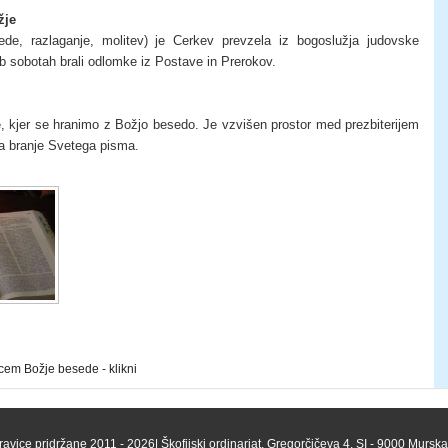
žje
ede, razlaganje, molitev) je Cerkev prevzela iz bogoslužja judovske
ob sobotah brali odlomke iz Postave in Prerokov.
 kjer se hranimo z Božjo besedo. Je vzvišen prostor med prezbiterijem
za branje Svetega pisma.
cem Božje besede - klikni
ravice pridržane 2011 - 2026| Škofijski ordinariat, Gregorčičeva 4, SI - 9000 Mursk