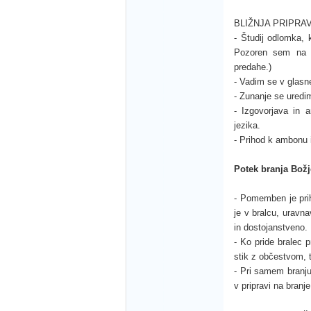
BLIŽNJA PRIPRA
- Študij odlomka, 
Pozoren sem na s
predahe.)
- Vadim se v glasne
- Zunanje se uredi
- Izgovorjava in ar
jezika.
- Prihod k ambonu 
Potek branja Bož
- Pomemben je prih
je v bralcu, uravn
in dostojanstveno.
- Ko pride bralec p
stik z občestvom, 
- Pri samem branju
v pripravi na branj