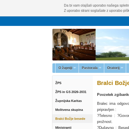
Da bi vam olajšali uporabo našega spletn
Z uporabo strani soglašate z uporabo pišk
O župniji
Pastorala
Oratorij
Bralci Božj
ŽPS
ŽPS in GS 2026-2031
Povzetek zgiban
Župnijska Karitas
Bralec ima odgovor
pripravljen :
Molitvena skupina
?Telesno : ?Govor
Bralci Božje besede
prožnost.
?Duševno : Besedi
Ministranti