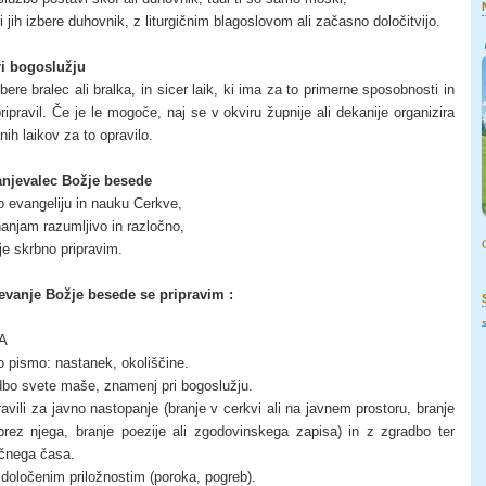
ki jih izbere duhovnik, z liturgičnim blagoslovom ali začasno določitvijo.
ri bogoslužju
 bere bralec ali bralka, in sicer laik, ki ima za to primerne sposobnosti in
ripravil. Če je le mogoče, naj se v okviru župnije ali dekanije organizira
nih laikov za to opravilo.
anjevalec Božje besede
po evangeliju in nauku Cerkve,
anjam razumljivo in razločno,
je skrbno pripravim.
vanje Božje besede se pripravim :
A
 pismo: nastanek, okoliščine.
bo svete maše, znamenj pri bogoslužju.
vili za javno nastopanje (branje v cerkvi ali na javnem prostoru, branje
rez njega, branje poezije ali zgodovinskega zapisa) in z zgradbo ter
ičnega časa.
 določenim priložnostim (poroka, pogreb).