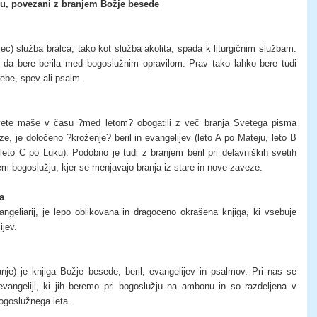
ju, povezani z branjem Božje besede
ralec) služba bralca, tako kot služba akolita, spada k liturgičnim službam.
 da bere berila med bogoslužnim opravilom. Prav tako lahko bere tudi
rebe, spev ali psalm.
vete maše v času ?med letom? obogatili z več branja Svetega pisma
e, je določeno ?kroženje? beril in evangelijev (leto A po Mateju, leto B
eto C po Luku). Podobno je tudi z branjem beril pri delavniških svetih
m bogoslužju, kjer se menjavajo branja iz stare in nove zaveze.
a
ngeliarij, je lepo oblikovana in dragoceno okrašena knjiga, ki vsebuje
ijev.
ranje) je knjiga Božje besede, beril, evangelijev in psalmov. Pri nas se
evangeliji, ki jih beremo pri bogoslužju na ambonu in so razdeljena v
ogoslužnega leta.