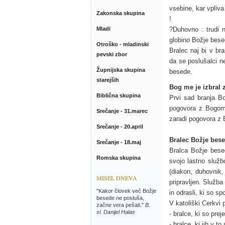
vsebine, kar vpliv
Zakonska skupina
!
Mladi
?Duhovno : trudi n
globino Božje bese
Otroško - mladinski
Bralec naj bi v br
pevski zbor
da se poslušalci n
Župnijska skupina
besede.
starejših
Bog me je izbral 
Biblična skupina
Prvi sad branja Bo
pogovora z Bogom n
Srečanje - 31.marec
zaradi pogovora z
Srečanje - 20.april
Bralec Božje bes
Srečanje - 18.maj
Bralca Božje bes
Romska skupina
svojo lastno služb
(diakon, duhovnik,
MISEL DNEVA
pripravljen. Služba
"Kakor človek več Božje
in odrasli, ki so s
besede ne posluša,
V katoliški Cerkvi 
začne vera pešati."
B.
sl. Danijel Halas
- bralce, ki so prej
- bralce, ki jih v t