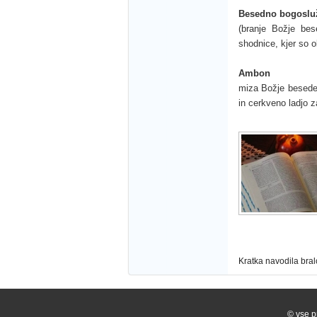
Besedno bogoslu
(branje Božje bes
shodnice, kjer so 
Ambon
miza Božje besede,
in cerkveno ladjo 
Kratka navodila bral
© vse p