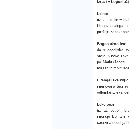
Izrazi v bogosluž
Lektor
(iz lat. lektor = b
Njegova naloga je,
prošnje za vse pot
Bogoslužno leto
da bi nedeljske s
stare in nove zavez
po Marku/Janezu, l
mašah in molitvene
Evangeljska knjig
imenovana tudi eva
odlomke iz evangel
Lekcionar
(iz lat. lectio = b
imenuje Berila in 
časovna obdobja b