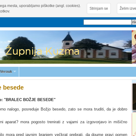
ega mesta, uporabljamo piškotke (angl. cookies).
Strinjam se
Želim izve
otkov.
Verouk
e besede
ke: "BRALEC BOŽJE BESEDE"
no nalogo, posreduje Božjo besedo, zato se mora truditi, da je dobro
ni aparat? mora pogosto trenirati z vajami za izgovorjavo in mišično
lo mora pred javnim branjem večkrat prebrati, da doume pravi pomen