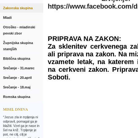
https://www.facebook.com/dr
Zakonska skupina
Mladi
Otroško - mladinski
pevski zbor
PRIPRAVA NA ZAKON:
Župnijska skupina
Za sklenitev cerkvenega za
starejših
ali priprava na zakon. Na miz
Biblična skupina
vzamete letak, na katerem
na cerkveni zakon. Priprav
Srečanje - 31.marec
Soboti.
Srečanje - 20.april
Srečanje - 18.maj
Romska skupina
MISEL DNEVA
"Jezus zla in trpljenja ni
odpravil, pomagal ga je
blažiti. Vzel ga je nase in
šel na križ. Trpljenje je
pot, ne cilj, cilj je