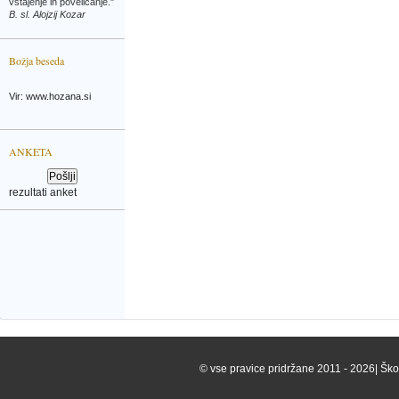
vstajenje in poveličanje."
B. sl. Alojzij Kozar
Božja beseda
Vir: www.hozana.si
ANKETA
rezultati anket
© vse pravice pridržane 2011 - 2026| Škof