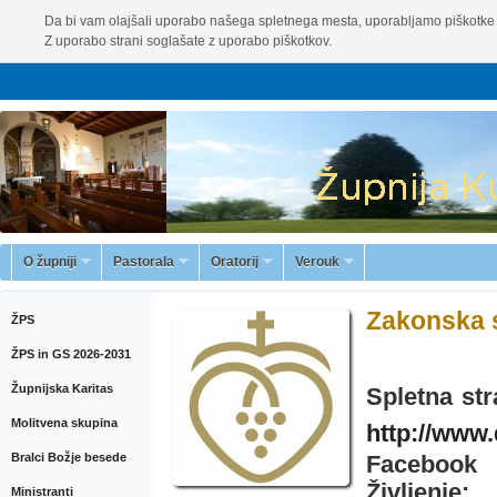
Da bi vam olajšali uporabo našega spletnega mesta, uporabljamo piškotke 
Z uporabo strani soglašate z uporabo piškotkov.
O župniji
Pastorala
Oratorij
Verouk
Zakonska 
ŽPS
ŽPS in GS 2026-2031
Župnijska Karitas
Spletna str
Molitvena skupina
http://www.d
Bralci Božje besede
Facebook
Življenje:
Ministranti