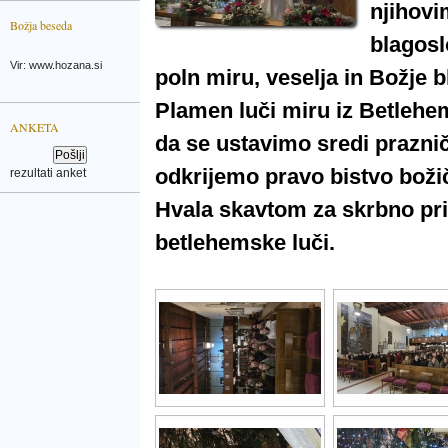
njihov
Božja beseda
blagosl
Vir: www.hozana.si
poln miru, veselja in Božje bl
Plamen luči miru iz Betlehe
ANKETA
da se ustavimo sredi prazni
odkrijemo pravo bistvo bož
rezultati anket
Hvala skavtom za skrbno pri
betlehemske luči.