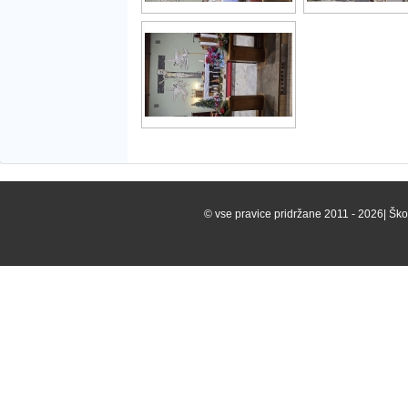
© vse pravice pridržane 2011 - 2026| Škof