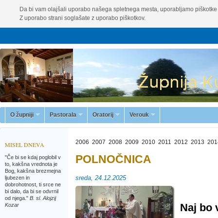
Da bi vam olajšali uporabo našega spletnega mesta, uporabljamo piškotke 
Z uporabo strani soglašate z uporabo piškotkov.
O župniji
Pastorala
Oratorij
Verouk
2006
2007
2008
2009
2010
2011
2012
2013
201
MISEL DNEVA
POLNOČNICA
"Če bi se kdaj poglobil v
to, kakšna vrednota je
Bog, kakšna brezmejna
sreda, 24.12.2025
ljubezen in
dobrohotnost, ti srce ne
bi dalo, da bi se odvrnil
od njega."
B. sl. Alojzij
Naj bo 
Kozar