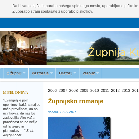
Da bi vam olajšali uporabo našega spletnega mesta, uporabljamo piškotke 
Z uporabo strani soglašate z uporabo piškotkov.
O župniji
Pastorala
Oratorij
Verouk
2006
2007
2008
2009
2010
2011
2012
2013
201
MISEL DNEVA
Župnijsko romanje
"Evangelij je poln
opominov, kakšna naj bo
naša pravičnost, da bo
sobota, 12.09.2015
učinkovita, da nas bo
zadovoljila: Ako vaša
pravičnost ne bo večja
od farizejev in
pismoukov ... "
B. sl.
Alojzij Kozar