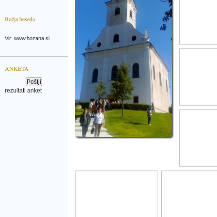
Božja beseda
Vir: www.hozana.si
ANKETA
rezultati anket